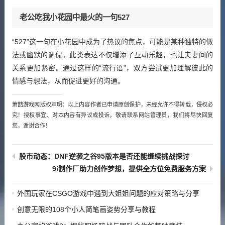
老公吃我小花园中最火的一句527
“527”这一句在小花园中成为了热议的焦点，可能是某种独特的做
法或幽默的调侃。此类表达不仅增添了互动乐趣，也让夫妻间的
关系更加紧密。通过这样的“流行语”，双方尝试更加理解彼此的
情感与想法，从而促进更好的沟通。
萧喆游戏网
版权声明：以上内容作者已申请原创保护，未经允许不得转载，侵权必
究！授权事宜、对本内容有异议或投诉，敬请联系网站管理员，我们将尽快回复
您，谢谢合作！
股市动态：DNF逆袭之谷95版本是否还能继续挑战探讨
9i制作厂助力创作梦想，提供全方位免费服务方案
外国玩家在CSGO游戏中遇到大姐姐问题的应对策略与分享
创意无限的108个小人简笔画姿势分享与教程