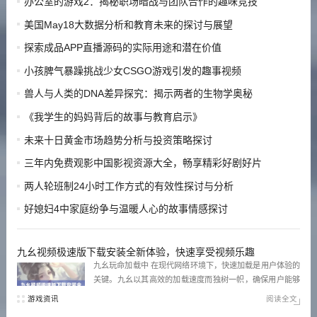
办公室的游戏2：揭秘职场暗战与团队合作的趣味竞技
美国May18大数据分析和教育未来的探讨与展望
探索成品APP直播源码的实际用途和潜在价值
小孩脾气暴躁挑战少女CSGO游戏引发的趣事视频
兽人与人类的DNA差异探究：揭示两者的生物学奥秘
《我学生的妈妈背后的故事与教育启示》
未来十日黄金市场趋势分析与投资策略探讨
三年内免费观影中国影视资源大全，畅享精彩好剧好片
两人轮班制24小时工作方式的有效性探讨与分析
好媳妇4中家庭纷争与温暖人心的故事情感探讨
九幺视频极速版下载安装全新体验，快速享受视频乐趣
九幺玩命加载中 在现代网络环境下，快速加载是用户体验的
关键。九幺以其高效的加载速度而独树一帜，确保用户能够
在最短时间内访问所需内容。无论是视频播放还是应用功
游戏资讯
阅读全文
能，九幺都能提供流畅的体验，让用户不再为加载时间而烦