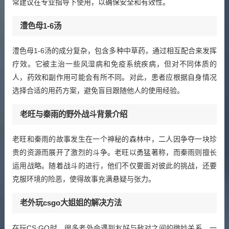
常建议在专业指导下使用，以确保安全和有效性。
澧色母1-6汤
澧色母1-6汤的成分复杂，包含多种中草药，通过相互配合来发挥
疗效。它被主治一些风湿病和免疫系统疾病，但对不同体质的
人，药效和副作用可能会有所不同。对此，患者应根据自身情况
选择合适的用药方案，避免盲目跟随他人的使用经验。
老旺与秦雨的野外战斗背景介绍
老旺和秦雨的故事发生在一个神秘的森林中，二人因争夺一块珍
贵的资源而展开了激烈的斗争。老旺以勇猛著称，而秦雨则擅长
运用战略。随着战斗的进行，他们不仅要面对彼此的挑战，还要
克服环境的险恶，使得故事充满悬疑与张力。
老外玩csgo大姐姐的解决方法
在玩CS:GO时，很多老外会遇到友好与敌对之间的微妙关系。一