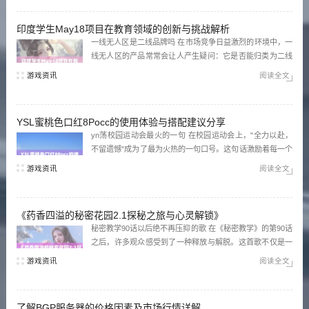
恼。 九幺视频极速版下载安装免费 九幺视频极速版为了更好
地服务...
印度学生May18项目在教育领域的创新与挑战解析
一线无人区是二线品牌吗 在市场竞争日益激烈的环境中，一
线无人区的产品常常会让人产生疑问：它是否能归类为二线
品牌？虽然在质量上并无太大差异，但一线品牌凭借更高的
游戏资讯
阅读全文
品牌价值和市场认知度，获取了更多消费者的青睐。因此，
无论是在宣传策略还是产品定位上，一线无人区都需迎合市
场需求，才能打破品牌壁垒，实...
YSL蜜桃色口红8Pocc的使用体验与搭配建议分享
yn荡校园运动会最火的一句 在校园运动会上，"全力以赴，
不留遗憾"成为了最为火热的一句口号。这句话激励着每一个
参赛者，不论是赛道上的奔跑，还是场地上的竞争，大家都
游戏资讯
阅读全文
全情投入，力求表现最佳。运动会不仅是对身体素质的挑
战，更是心灵的洗礼，增强了同学之间的团结和友谊。
yeezy水蜜桃v...
《药香四溢的秘密花园2.1探秘之旅与心灵解锁》
秘密教学90话以后绝不再压抑的歌 在《秘密教学》的第90话
之后，许多观众感受到了一种释放与解脱。这首歌不仅是一
种情感宣泄的渠道，更是对压抑情感的宣告。随着剧情的发
游戏资讯
阅读全文
展，角色们在音乐中找到勇气，开始勇敢追求自己的梦想，
让人感同身受。 秘密基地在线观看完整版免费 想要追寻
《秘...
了解BGP服务器的价格因素及市场行情详解