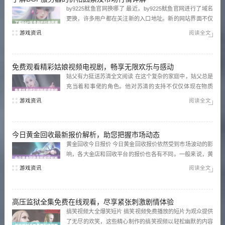
by9225鱿鱼官网换哪了 最近，by9225鱿鱼官网进行了域名
更换，许多用户都在关注新的入口地址。新的网站界面不仅
更加简洁美观，还增加了许多实用功能，方便用户浏览和使
游戏资讯
阅读全文
用。为了提高用户体验，官网的加载速度和响应能力也得到
了显著提升。 by72777新域名是啥 对于by7...
免费观看精彩姑娘视频电视剧，畅享无限欢乐与感动
姑父有力挺送苏清全文阅读 在这个复杂的家庭中，姑父总是
充当着和事佬的角色。他对苏清的支持不仅仅体现在物质
上，更是精神上的鼓励。苏清在面对生活中的种种挑战时，
游戏资讯
阅读全文
姑父的那份默默的关怀让她倍感温暖。通过阅读这些充满情
感的文字，读者能深刻体会到亲情的力量。 孤男寡女免费观
看高清电视剧狂飙...
今日黄金回收最新报价解析，助您把握市场动态
黄金回收今日报价 今日黄金回收报价依然受到市场波动的影
响，各大金店和回收平台的报价也各有不同。一般来说，黄
金的回收价格会依据国际金价的涨跌而有所变化，建议消费
游戏资讯
阅读全文
者在回收前查看当天的实时报价，以获取更加准确的信息。
黄金回收价格今日多少一克最新 根据最新的市场行情，黄金
回收...
高压监狱全集免费在线观看，尽享紧张刺激剧情体验
搞笑视频大全爆笑短片 搞笑视频免费播放的短片为观众提供
了无尽的欢笑，这些精心制作的搞笑视频以轻松幽默的内容