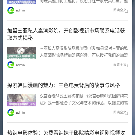
的玩具熊到街上逛街，没想到在一家玩具店里，熊
的按钮突然被我无意中按下。顿时，一个有趣的旋
阅读全文
admin
律响起，吸引了路人的目光。大家纷纷停下脚步，
随着音乐摇摆，这一幕让我倍感惊喜与尴尬。我意
识到，玩具不仅是玩具，还能带来无穷的欢乐。 当
加盟三亚私人高清影院，开创影视新市场联系电话获
我成为全班男
取方式揭秘
三亚私人高清影院品牌加盟电话 如果您对三亚的私
人高清影院品牌加盟感兴趣，可以拨打我们的加盟
热线获取更多信息。我们提供详细的加盟方案和市
阅读全文
admin
场分析，帮助您在这一热门行业中抓住商机。无论
您是初次创业还是已有经验的商家，我们都欢迎您
的来电咨询。 三亚私人高清电影院品牌加盟 三亚
探索韩国漫画的魅力：三色电费背后的故事与风格
私
汉宫春晓61式图解梅花赋 《汉宫春晓61式图解梅花
赋》是一部融合了文化与艺术的作品，以细腻的笔
触描绘梅花的风姿。它通过生动的图解展现了梅花
阅读全文
admin
的各种姿态，完美地结合了诗词与绘画的精华。对
于喜爱中华传统文化的人士来说，这无疑是一本值
得收藏的书籍，既能感受到梅花的高洁，又能领略
热辣电影体验：免费看辣妹子影院精彩电视剧视频攻