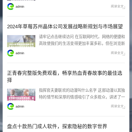
上线，吸引了大量观众的关注。网络上出现了许多
阅读全文
admin
在线播放完整版的资源，让更多人有机会欣赏到这
些精彩的电影。无论是悬疑片、爱情片还是恐怖
片，韩国电影都以其独特的剧情和精湛的演技留下
2024年草莓苏州晶体公司发展战略新规划与市场展望
深刻印象。 纵容
请牢记点击继续访问 在互联网时代，网络的便捷和
高效使我们的生活变得更加丰富多彩。但在浏览新
的网站时，总会出现一些提示信息，告知我们继续
阅读全文
admin
访问需要点击确认。用户需要牢记，每次访问的新
内容可能会带来新的体验，这也是探索网络的一部
分。 [双/产/年上]双男主小说 近年来，双男主
正青春完整版免费观看，畅享热血青春故事的最佳选
择
指挥官夫妻联欢的动漫叫什么名字 这部动漫以其独
特的情节和深厚的情感吸引了众多观众，讲述了一
对指挥官夫妻在战斗与生活中如何平衡关系。每一
阅读全文
admin
集都展现了他们在战斗中的默契与合作，同时也揭
示了他们日常生活中的幽默与温馨时刻，让人不仅
感受到紧张的战斗氛围，还有浓浓的人情味。 只在
盘点十款热门成人软件，探索隐秘的数字世界
梨花春雨处[