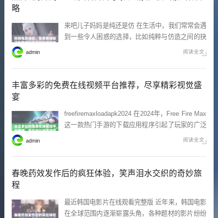
汉代文化的魅力。
略
来吧儿子妈妈是纯还是仿 在生活中，我们常常会遇
到一些令人困惑的选择，比如纯粹与仿造之间的抉
择。你是否曾在某个时刻想过，身边的人或事，究
阅读全文
admin
竟是真实的存在，还是被包装得华丽夺目却毫无内
涵的假象呢？妈妈的角色也常常在这其中摇摆不
定，仿佛成为了生活的真实与虚假的象征。 辣妹子
丰富多彩的免费在线视频平台推荐，尽享精彩视觉盛
影院在线观看电
宴
freefiremaxloadapk2024 在2024年，Free Fire Max
这一款热门手游的下载应用程序引起了玩家的广泛
关注。随着游戏画质和性能的提升，玩家们可以享
阅读全文
admin
受到更加沉浸式的游戏体验。游戏中丰富的角色和
道具系统，让人沉迷其中，探索各种可能性是玩家
们最大的乐趣所在。
春晚药效发作后的疯狂体验，笑声泪水交织的奇妙旅
程
最近韩国电影片在线观看完整版 近年来，韩国电影
在全球范围内逐渐崭露头角，各种题材的影片纷纷