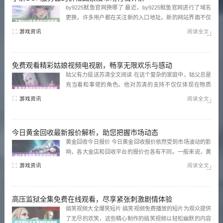
by9225鱿鱼官网换哪了 最近，by9225鱿鱼官网进行了域名
更换，许多用户都在关注新的入口地址。新的网站界面不仅
更加简洁美观，还增加了许多实用功能，方便用户浏览和使
游戏资讯
阅读全文
用。为了提高用户体验，官网的加载速度和响应能力也得到
了显著提升。 by72777新域名是啥 对于by7...
免费观看精彩姑娘视频电视剧，畅享无限欢乐与感动
姑父有力挺送苏清全文阅读 在这个复杂的家庭中，姑父总是
充当着和事佬的角色。他对苏清的支持不仅仅体现在物质
上，更是精神上的鼓励。苏清在面对生活中的种种挑战时，
游戏资讯
阅读全文
姑父的那份默默的关怀让她倍感温暖。通过阅读这些充满情
感的文字，读者能深刻体会到亲情的力量。 孤男寡女免费观
看高清电视剧狂飙...
今日黄金回收最新报价解析，助您把握市场动态
黄金回收今日报价 今日黄金回收报价依然受到市场波动的影
响，各大金店和回收平台的报价也各有不同。一般来说，黄
金的回收价格会依据国际金价的涨跌而有所变化，建议消费
游戏资讯
阅读全文
者在回收前查看当天的实时报价，以获取更加准确的信息。
黄金回收价格今日多少一克最新 根据最新的市场行情，黄金
回收...
高压监狱全集免费在线观看，尽享紧张刺激剧情体验
搞笑视频大全爆笑短片 搞笑视频免费播放的短片为观众提供
了无尽的欢笑，这些精心制作的搞笑视频以轻松幽默的内容