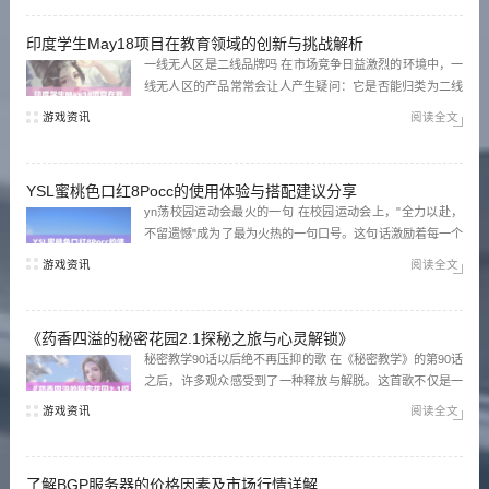
恼。 九幺视频极速版下载安装免费 九幺视频极速版为了更好
地服务...
印度学生May18项目在教育领域的创新与挑战解析
一线无人区是二线品牌吗 在市场竞争日益激烈的环境中，一
线无人区的产品常常会让人产生疑问：它是否能归类为二线
品牌？虽然在质量上并无太大差异，但一线品牌凭借更高的
游戏资讯
阅读全文
品牌价值和市场认知度，获取了更多消费者的青睐。因此，
无论是在宣传策略还是产品定位上，一线无人区都需迎合市
场需求，才能打破品牌壁垒，实...
YSL蜜桃色口红8Pocc的使用体验与搭配建议分享
yn荡校园运动会最火的一句 在校园运动会上，"全力以赴，
不留遗憾"成为了最为火热的一句口号。这句话激励着每一个
参赛者，不论是赛道上的奔跑，还是场地上的竞争，大家都
游戏资讯
阅读全文
全情投入，力求表现最佳。运动会不仅是对身体素质的挑
战，更是心灵的洗礼，增强了同学之间的团结和友谊。
yeezy水蜜桃v...
《药香四溢的秘密花园2.1探秘之旅与心灵解锁》
秘密教学90话以后绝不再压抑的歌 在《秘密教学》的第90话
之后，许多观众感受到了一种释放与解脱。这首歌不仅是一
种情感宣泄的渠道，更是对压抑情感的宣告。随着剧情的发
游戏资讯
阅读全文
展，角色们在音乐中找到勇气，开始勇敢追求自己的梦想，
让人感同身受。 秘密基地在线观看完整版免费 想要追寻
《秘...
了解BGP服务器的价格因素及市场行情详解