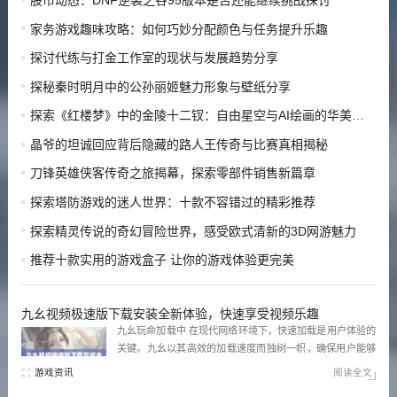
家务游戏趣味攻略：如何巧妙分配颜色与任务提升乐趣
探讨代练与打金工作室的现状与发展趋势分享
探秘秦时明月中的公孙丽姬魅力形象与壁纸分享
探索《红楼梦》中的金陵十二钗：自由星空与AI绘画的华美结合
晶爷的坦诚回应背后隐藏的路人王传奇与比赛真相揭秘
刀锋英雄侠客传奇之旅揭幕，探索零部件销售新篇章
探索塔防游戏的迷人世界：十款不容错过的精彩推荐
探索精灵传说的奇幻冒险世界，感受欧式清新的3D网游魅力
推荐十款实用的游戏盒子 让你的游戏体验更完美
九幺视频极速版下载安装全新体验，快速享受视频乐趣
九幺玩命加载中 在现代网络环境下，快速加载是用户体验的
关键。九幺以其高效的加载速度而独树一帜，确保用户能够
在最短时间内访问所需内容。无论是视频播放还是应用功
游戏资讯
阅读全文
能，九幺都能提供流畅的体验，让用户不再为加载时间而烦