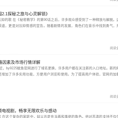
2.1探秘之旅与心灵解锁》
受到了一种释放与解脱。这首
渠道，更是对压抑情感的宣告。随着剧情的发展，角色们在音乐中找到勇气，
勇敢追求自己的梦想，让人感同身受。 秘密基地在线观看完整版免费 想要追寻《秘...
阅读
价格因素及市场行情详解
还增加了许多实用功能，方便用户浏览和使用。为了提高用户体验，官网的加
度和响应能力也得到了显著提升。 by72777新域名是啥 对于by7...
阅读
频电视剧，畅享无限欢乐与感动
仅仅体