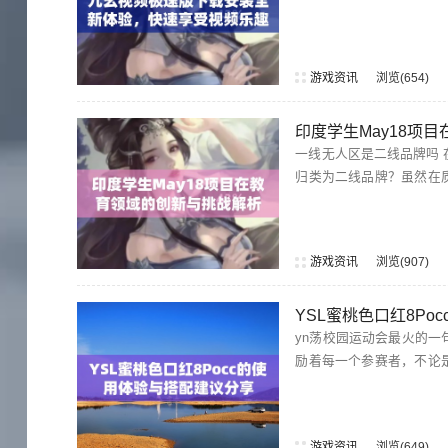
游戏资讯
浏览
654
印度学生May18项
一线无人区是二线品牌吗 在市场竞争日益激烈的环境中，一线无人区的产品常常会让人产生疑问：它是否能
归类为二线品牌？虽然在
消费者的青睐。因此，无
垒，实...
游戏资讯
浏览
907
YSL蜜桃色口红8P
yn荡校园运动会最火的一句 在校园运动会上，"全力以赴，不留遗憾"成为了最为火热的一句口号。
励着每一个参赛者，不论
游戏资讯
浏览
649