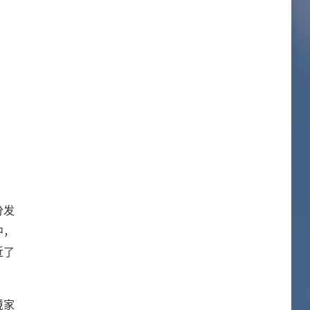
分发
中，
近了
境家