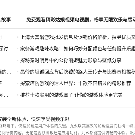
人故事
免费观看精彩姑娘视频电视剧，畅享无限欢乐与感
讨
上海大富翁游戏批发信息及促销价格解析，探寻优质货源出
探讨
家务游戏趣味攻略：如何巧妙分配颜色与任务提升乐
探秘秦时明月中的公孙丽姬魅力形象与壁纸分享
结合
晶爷的坦诚回应背后隐藏的路人王传奇与比赛真相揭
章
探索塔防游戏的迷人世界：十款不容错过的精彩推荐
力
推荐十款实用的游戏盒子 让你的游戏体验更完美
安装全新体验，快速享受视频乐趣
访问所需内容。无论是视频播放还是应用功能，九幺都能提供流畅的体验，让