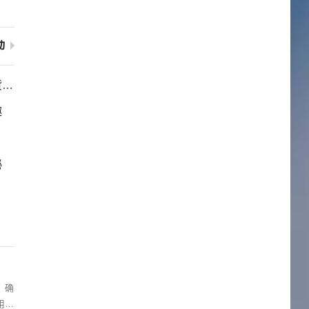
动
处
趣
秘
用户