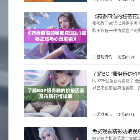
《药香四溢的秘密花园
秘密教学90话以后绝不再压抑的歌 在《秘密教学》的第90话之后，许多观众感
歌不仅是一种情感宣泄的
游戏资讯
浏览
652
了解BGP服务器的
by9225鱿鱼官网换哪了 最近，by9225鱿鱼官网进行了域名更换，许多用户都在关注新的入口地址。新的网站
界面不仅更加简洁美观，
游戏资讯
浏览
681
免费观看精彩姑娘视
姑父有力挺送苏清全文阅读 在这个复杂的家庭中，姑父总是充当着和事佬的角色。他对苏清的支持不