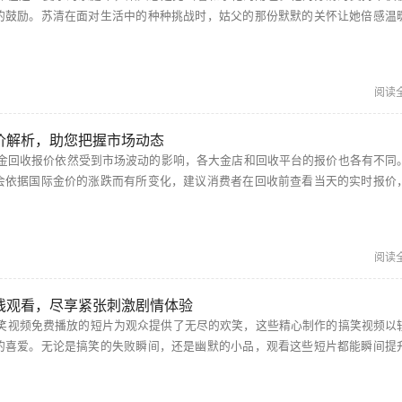
的鼓励。苏清在面对生活中的种种挑战时，姑父的那份默默的关怀让她倍感温
通过阅读这些充满情感的文字，读者能深刻体会到亲情的力量。 孤男寡女免费观看高清电视剧狂飙...
阅读
价解析，助您把握市场动态
会依据国际金价的涨跌而有所变化，建议消费者在回收前查看当天的实时报价
获取更加准确的信息。 黄金回收价格今日多少一克最新 根据最新的市场行情，黄金回收...
阅读
线观看，尽享紧张刺激剧情体验
的喜爱。无论是搞笑的失败瞬间，还是幽默的小品，观看这些短片都能瞬间提
的心情。分享给朋友们，一起享受欢声笑语，让生活中的压力暂时消失。 搞机time直接打开极速...