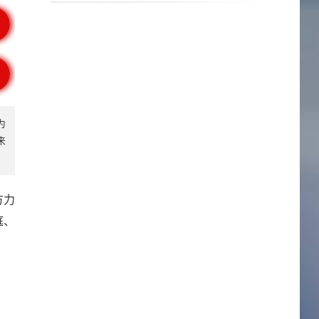
为
来
方力
庭、