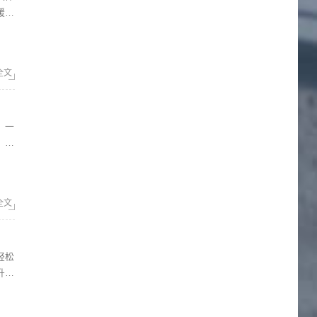
暖。
全文
，以
全文
升你