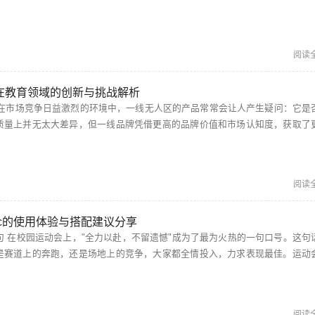
不再为加载时间而烦恼。 九幺视频极速版下载安装免费 九幺视频极速版为了更好地服务...
阅读
目在教育领域的创新与挑战解析
质量上并无太大差异，但一线品牌凭借更高的品牌价值和市场认知度，获取了
论是在宣传策略还是产品定位上，一线无人区都需迎合市场需求，才能打破品
阅读
occ的使用体验与搭配建议分享
这句话激
是赛道上的奔跑，还是场地上的竞争，大家都全情投入，力求表现最佳。运动
仅是对身体素质的挑战，更是心灵的洗礼，增强了同学之间的团结和友谊。 yeezy水蜜桃v...
阅读