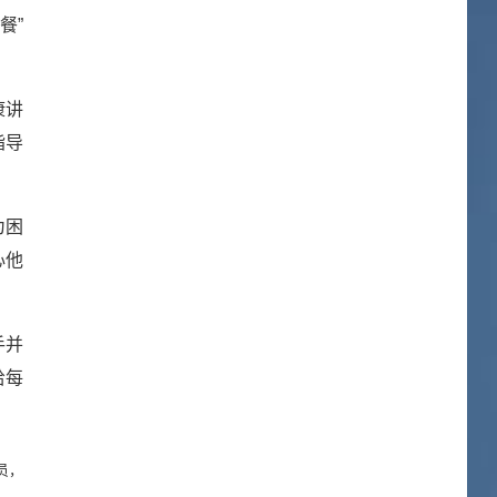
餐”
康讲
指导
为困
心他
手并
给每
员，