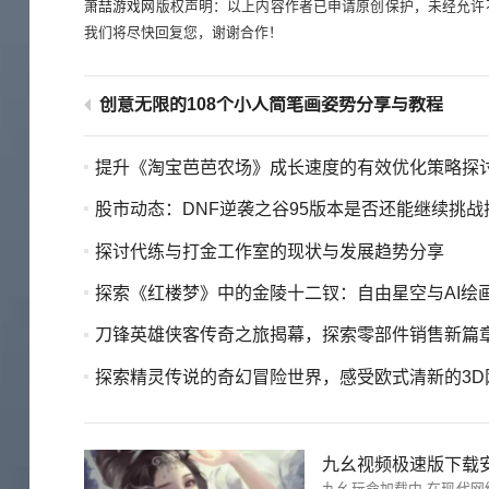
萧喆游戏网
版权声明：以上内容作者已申请原创保护，未经允许
我们将尽快回复您，谢谢合作！
创意无限的108个小人简笔画姿势分享与教程
提升《淘宝芭芭农场》成长速度的有效优化策略探
股市动态：DNF逆袭之谷95版本是否还能继续挑战
探讨代练与打金工作室的现状与发展趋势分享
探索《红楼梦》中的金陵十二钗：自由星空与AI绘画的华美
刀锋英雄侠客传奇之旅揭幕，探索零部件销售新篇
探索精灵传说的奇幻冒险世界，感受欧式清新的3D网游魅
九幺视频极速版下载
九幺玩命加载中 在现代网络环境下，快速加载是用户体验的关键。九幺以其高效的加载速度而独树一帜，确