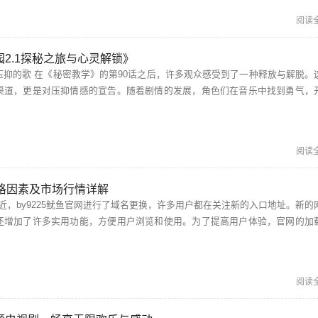
阅读
2.1探秘之旅与心灵解锁》
受到了一种释放与解脱。这首
渠道，更是对压抑情感的宣告。随着剧情的发展，角色们在音乐中找到勇气，
勇敢追求自己的梦想，让人感同身受。 秘密基地在线观看完整版免费 想要追寻《秘...
阅读
价格因素及市场行情详解
还增加了许多实用功能，方便用户浏览和使用。为了提高用户体验，官网的加
度和响应能力也得到了显著提升。 by72777新域名是啥 对于by7...
阅读