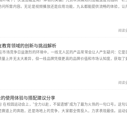
访问所需内容。无论是视频播放还是应用功能，九幺都能提供流畅的体验，让
不再为加载时间而烦恼。 九幺视频极速版下载安装免费 九幺视频极速版为了更好地服务...
阅读
目在教育领域的创新与挑战解析
质量上并无太大差异，但一线品牌凭借更高的品牌价值和市场认知度，获取了
论是在宣传策略还是产品定位上，一线无人区都需迎合市场需求，才能打破品
阅读
occ的使用体验与搭配建议分享
这句话激
是赛道上的奔跑，还是场地上的竞争，大家都全情投入，力求表现最佳。运动
仅是对身体素质的挑战，更是心灵的洗礼，增强了同学之间的团结和友谊。 yeezy水蜜桃v...