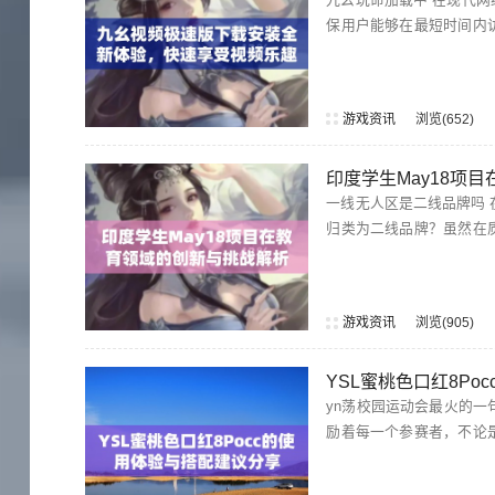
保用户能够在最短时间内
游戏资讯
浏览
652
印度学生May18项
一线无人区是二线品牌吗 在市场竞争日益激烈的环境中，一线无人区的产品常常会让人产生疑问：它是否能
归类为二线品牌？虽然在
消费者的青睐。因此，无
垒，实...
游戏资讯
浏览
905
YSL蜜桃色口红8P
yn荡校园运动会最火的一句 在校园运动会上，"全力以赴，不留遗憾"成为了最为火热的一句口号。
励着每一个参赛者，不论