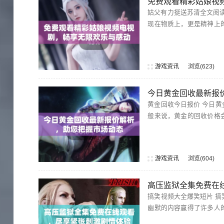
免费观看精彩姑娘视
姑父有力挺送苏清全文阅读 在这个复杂的家庭中，姑父总是充当着和事佬的角色。他对苏清的支持不
现在物质上，更是精神上
游戏资讯
浏览
623
今日黄金回收最新报
黄金回收今日报价 今日黄金回收报价依然受到市场波动的影响，各大金店和回收平台的报价也各有不同。一
般来说，黄金的回收价格
游戏资讯
浏览
604
高压监狱全集免费在
搞笑视频大全爆笑短片 搞笑视频免费播放的短片为观众提供了无尽的欢笑，这些精心制作的搞笑视频以轻松
幽默的内容赢得了许多人