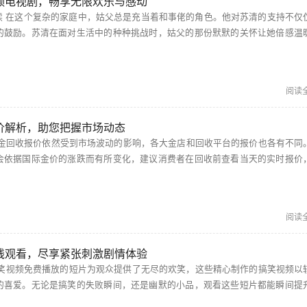
频电视剧，畅享无限欢乐与感动
仅仅体
的鼓励。苏清在面对生活中的种种挑战时，姑父的那份默默的关怀让她倍感温
通过阅读这些充满情感的文字，读者能深刻体会到亲情的力量。 孤男寡女免费观看高清电视剧狂飙...
阅读
价解析，助您把握市场动态
会依据国际金价的涨跌而有所变化，建议消费者在回收前查看当天的实时报价
获取更加准确的信息。 黄金回收价格今日多少一克最新 根据最新的市场行情，黄金回收...
阅读
线观看，尽享紧张刺激剧情体验
的喜爱。无论是搞笑的失败瞬间，还是幽默的小品，观看这些短片都能瞬间提
的心情。分享给朋友们，一起享受欢声笑语，让生活中的压力暂时消失。 搞机time直接打开极速...