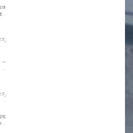
暖。
全文
，以
全文
升你