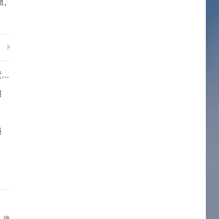
员，
处
趣
秘