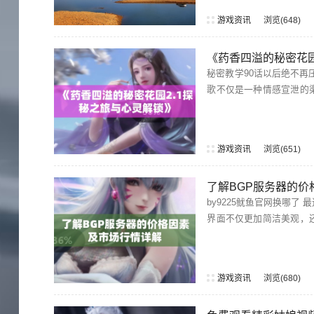
游戏资讯
浏览
648
《药香四溢的秘密花园
秘密教学90话以后绝不再压抑的歌 在《秘密教学》的第90话之后，许多观众感
歌不仅是一种情感宣泄的
游戏资讯
浏览
651
了解BGP服务器的
by9225鱿鱼官网换哪了 最近，by9225鱿鱼官网进行了域名更换，许多用户都在关注新的入口地址。新的网站
界面不仅更加简洁美观，
游戏资讯
浏览
680