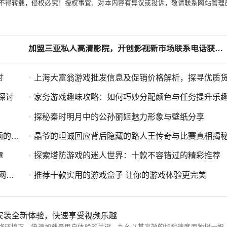
不得转载，侵权必究！授权事宜、对本内容有异议或投诉，敬请联系网站管理
加盟三亚私人高清影院，开创影视新市场联系电话获取方式揭秘
讨
上海大富翁游戏批发信息及促销价格解析，探寻优质货源出
探讨
家务游戏趣味攻略：如何巧妙分配颜色与任务提升乐
探秘秦时明月中的公孙丽姬魅力形象与壁纸分享
结合
晶爷的坦诚回应背后隐藏的路人王传奇与比赛真相揭
章
探索塔防游戏的迷人世界：十款不容错过的精彩推荐
力
推荐十款实用的游戏盒子 让你的游戏体验更完美
安装全新体验，快速享受视频乐趣