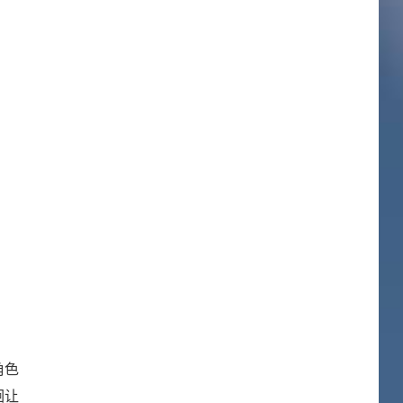
角色
徊让