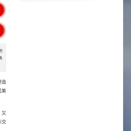
明
角
塑造
或美
，又
际交