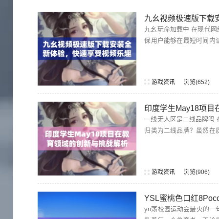
九幺视频极速版下载
九幺玩命加载中 在现代网络环境下，快速加载是用户体验的关键。九幺以其高效的加载速度而独树一帜，确
保用户能够在最短时间内
游戏资讯
浏览
652
印度学生May18项
一线无人区是二线品牌吗 在市场竞争日益激烈的环境中，一线无人区的产品常常会让人产生疑问：它是否能
归类为二线品牌？虽然在
消费者的青睐。因此，无
垒，实...
游戏资讯
浏览
906
YSL蜜桃色口红8P
yn荡校园运动会最火的一句 在校园运动会上，"全力以赴，不留遗憾"成为了最为火热的一句口号。