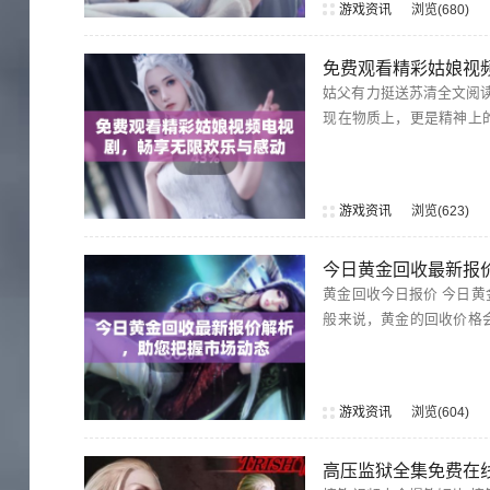
游戏资讯
浏览
680
免费观看精彩姑娘视
姑父有力挺送苏清全文阅读 在这个复杂的家庭中，姑父总是充当着和事佬的角色。他对苏清的支持不
现在物质上，更是精神上
游戏资讯
浏览
623
今日黄金回收最新报
黄金回收今日报价 今日黄金回收报价依然受到市场波动的影响，各大金店和回收平台的报价也各有不同。一
般来说，黄金的回收价格
游戏资讯
浏览
604
高压监狱全集免费在