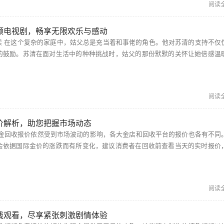
阅读
频电视剧，畅享无限欢乐与感动
仅仅体
的鼓励。苏清在面对生活中的种种挑战时，姑父的那份默默的关怀让她倍感温
通过阅读这些充满情感的文字，读者能深刻体会到亲情的力量。 孤男寡女免费观看高清电视剧狂飙...
阅读
价解析，助您把握市场动态
会依据国际金价的涨跌而有所变化，建议消费者在回收前查看当天的实时报价
获取更加准确的信息。 黄金回收价格今日多少一克最新 根据最新的市场行情，黄金回收...
阅读
线观看，尽享紧张刺激剧情体验