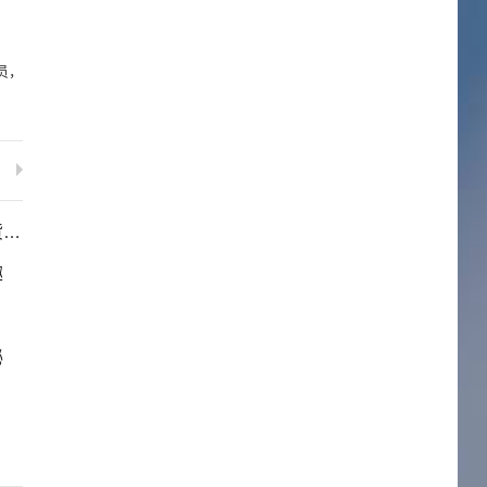
员，
处
趣
秘