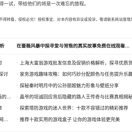
得一试，带给他们的将是一次难忘的旅程。
不得转载，侵权必究！授权事宜、对本内容有异议或投诉，敬请联系网站管理
析
在蔷薇风暴中探寻爱与背叛的真实故事免费在线观看完整剧集
讨
上海大富翁游戏批发信息及促销价格解析，探寻优质货源出
探讨
家务游戏趣味攻略：如何巧妙分配颜色与任务提升乐
探秘秦时明月中的公孙丽姬魅力形象与壁纸分享
结合
晶爷的坦诚回应背后隐藏的路人王传奇与比赛真相揭
章
探索塔防游戏的迷人世界：十款不容错过的精彩推荐
力
推荐十款实用的游戏盒子 让你的游戏体验更完美