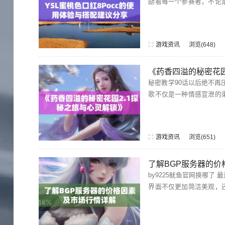
励着每一个参赛者，不论
游戏资讯
浏览
648
《药香四溢的秘密花园
秘密教学90话以后绝不再压抑的歌 在《秘密教学》的第90话之后，许多观众感
歌不仅是一种情感宣泄的
游戏资讯
浏览
651
了解BGP服务器的
by9225鱿鱼官网换哪了 最近，by9225鱿鱼官网进行了域名更换，许多用户都在关注新的入口地址。新的网站
界面不仅更加简洁美观，