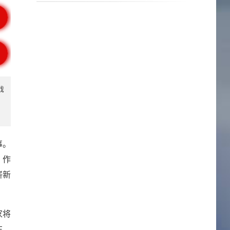
戏
，
事。
。作
崭新
家将
在，