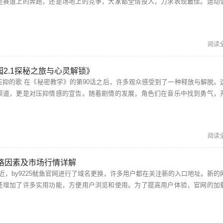
是赛道上的奔跑，还是场地上的竞争，大家都全情投入，力求表现最佳。运动
仅是对身体素质的挑战，更是心灵的洗礼，增强了同学之间的团结和友谊。 yeezy水蜜桃v...
阅读
2.1探秘之旅与心灵解锁》
受到了一种释放与解脱。这首
渠道，更是对压抑情感的宣告。随着剧情的发展，角色们在音乐中找到勇气，
勇敢追求自己的梦想，让人感同身受。 秘密基地在线观看完整版免费 想要追寻《秘...
阅读
价格因素及市场行情详解
还增加了许多实用功能，方便用户浏览和使用。为了提高用户体验，官网的加
度和响应能力也得到了显著提升。 by72777新域名是啥 对于by7...