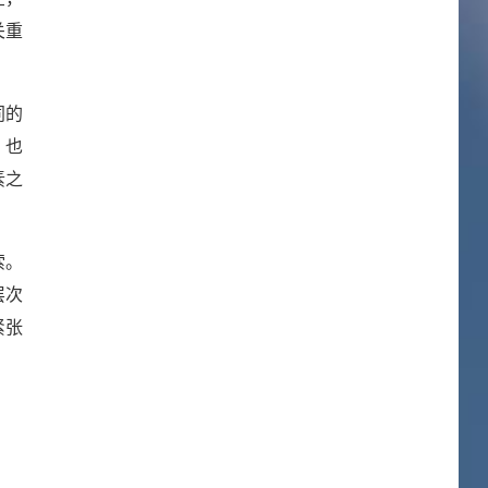
关重
同的
，也
素之
索。
层次
紧张